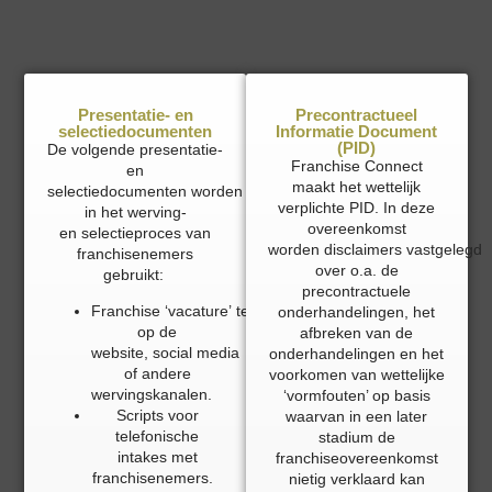
Presentatie- en
Precontractueel
selectiedocumenten
Informatie Document
(PID)
De volgende presentatie-
Franchise Connect
en
maakt het wettelijk
selectie
documenten
worden
verplichte PID. In deze
in het
werving-
overeenkomst
en
selectieproces van
worden
disclaimers
vastgelegd
franchisenemers
over o.a. de
gebruikt:
precontractuele
Franchise ‘vacature’ teksten
onderhandelingen, het
op de
afbreken van de
website, social media
onderhandelingen en het
of andere
voorkomen van wettelijke
wervingskanalen.
‘vormfouten’ op basis
Scripts voor
waarvan in een later
telefonische
stadium de
intakes met
franchiseovereenkomst
franchisenemers.
nietig verklaard kan