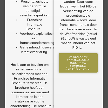
Presentatiesheets
worden. Daarnaast
van de formule
leggen we in het PID de
benodigd in
verschaffing van de
selectiegesprekken.
precontractuele
Franchise
informatie – zowel door
Informatie
franchisenemer als door
Brochure.
franchisegever – vast.
In
Voorbeeldexploitaties van
de Wet franchise
(artikel
een
913: BW)
is vastgelegd
franchiseonderneming.
wat de inhoud van het
Geheimhoudingsovereenkomst/
PID
is.
intentieverklaring.
Verbeter de
communicatie
naar jouw
Het is aan te bevelen om
kandidaat
franchisenemer
in het werving- en
selectieproces met een
Franchise Informatie
Brochure te werken. De
brochure heeft een
commercieel en wervend
karakter en is een
visitekaartje voor je
onderneming. De brochure is