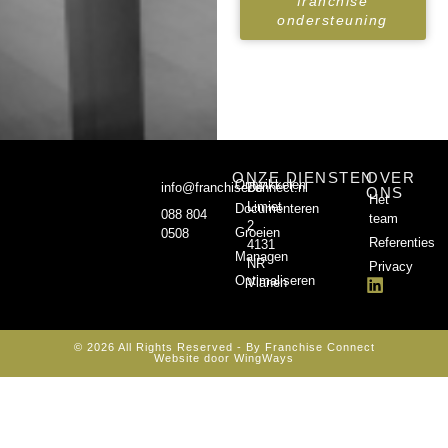
franchise
ondersteuning
ONZE DIENSTEN
OVER
Ontwikkelen
info@franchiseconnect.nl
De
ONS
Het
Limiet
Documenteren
088 804
team
2
Groeien
0508
Referenties
4131
Managen
NR
Privacy
Optimaliseren
Vianen
© 2026 All Rights Reserved - By Franchise Connect
Website door WingWays