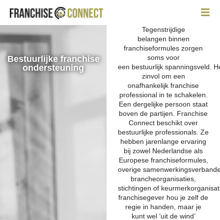
Tegenstrijdige
belangen
binnen
franchiseformules
zorgen
soms voor
Bestuurlijke franchise
ondersteuning
een
bestuurlijk
spanningsveld
.
H
zinvol
om een
onafhankelijk
franchise
professional
in te schakelen.
Een dergelijke persoon
staat
boven de
partijen.
Franchise
Connect beschikt over
bestuurlijke professionals. Ze
hebben
jarenlang
e
ervaring
bij zowel Nederlandse als
Europese
franchiseformules,
overige
samenwerkingsverbande
branche
organisatie
s,
stichtingen
of
keurmerkorganisat
franchisegever hou je z
elf de
regie in handen, maar
je
kunt wel
‘uit de wind’