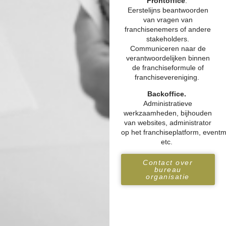
Frontoffice
.
Eerstelijns beantwoorden
van vragen van
franchisenemers of andere
stakeholders.
Communiceren naar de
verantwoordelijken binnen
de franchiseformule of
franchisevereniging.
Backoffice.
Administratieve
werkzaamheden, bijhouden
van websites, administrator
op het
franchiseplatform
, event
etc.
Contact over
bureau
organisatie